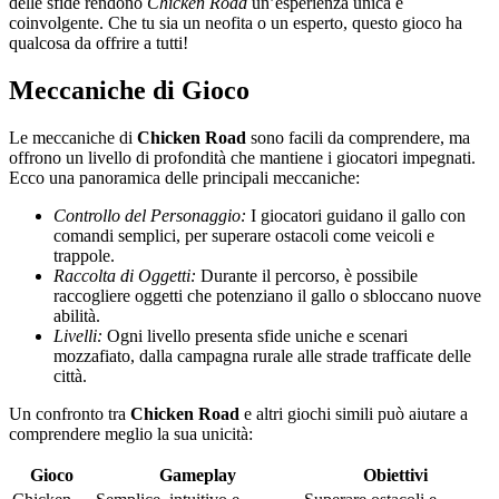
delle sfide rendono
Chicken Road
un’esperienza unica e
coinvolgente. Che tu sia un neofita o un esperto, questo gioco ha
qualcosa da offrire a tutti!
Meccaniche di Gioco
Le meccaniche di
Chicken Road
sono facili da comprendere, ma
offrono un livello di profondità che mantiene i giocatori impegnati.
Ecco una panoramica delle principali meccaniche:
Controllo del Personaggio:
I giocatori guidano il gallo con
comandi semplici, per superare ostacoli come veicoli e
trappole.
Raccolta di Oggetti:
Durante il percorso, è possibile
raccogliere oggetti che potenziano il gallo o sbloccano nuove
abilità.
Livelli:
Ogni livello presenta sfide uniche e scenari
mozzafiato, dalla campagna rurale alle strade trafficate delle
città.
Un confronto tra
Chicken Road
e altri giochi simili può aiutare a
comprendere meglio la sua unicità:
Gioco
Gameplay
Obiettivi