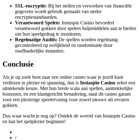
SSL-encryptie:
Bij het stellen en verwerken van financiële
gegevens wordt gebruik gemaakt van sterke
encryptiestandaarden.
Verantwoord Spelen:
Instaspin Casino bevordert
verantwoord gokken door spelers hulpmiddelen aan te bieden
om hun speelgedrag te monitoren.
Regelmatige Audits:
De spellen worden regelmatig
gecontroleerd op eerlijkheid en randomisatie door
onafhankelijke instanties.
Conclusie
Als je op zoek bent naar een online casino waar je jezelf kunt
verliezen in plezier en spanning, dan is
Instaspin Casino
zeker een
uitstekende keuze. Met hun brede scala aan spellen, aantrekkelijke
bonussen, en een klantgerichte benadering, staat dit casino garant
voor een plezierige speelervaring voor zowel nieuwe als ervaren
gokken.
Dus waar wacht je nog op? Ontdek de wereld van Instaspin Casino
en laat het spelplezier beginnen!
/