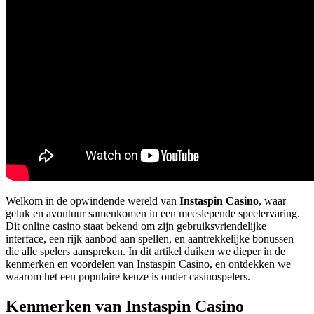
Welkom in de opwindende wereld van
Instaspin Casino
, waar
geluk en avontuur samenkomen in een meeslepende speelervaring.
Dit online casino staat bekend om zijn gebruiksvriendelijke
interface, een rijk aanbod aan spellen, en aantrekkelijke bonussen
die alle spelers aanspreken. In dit artikel duiken we dieper in de
kenmerken en voordelen van Instaspin Casino, en ontdekken we
waarom het een populaire keuze is onder casinospelers.
Kenmerken van Instaspin Casino