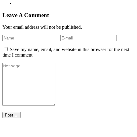
Leave A Comment
Your email address will not be published.
Save my name, email, and website in this browser for the next
time I comment.