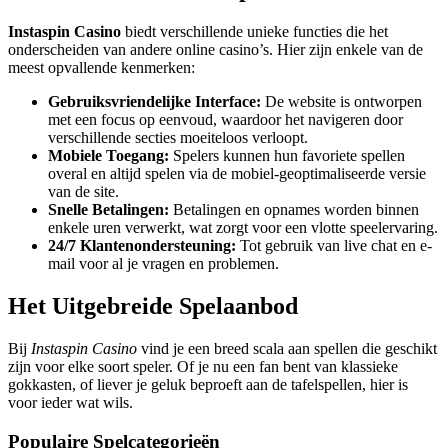
Instaspin Casino
biedt verschillende unieke functies die het
onderscheiden van andere online casino’s. Hier zijn enkele van de
meest opvallende kenmerken:
Gebruiksvriendelijke Interface:
De website is ontworpen
met een focus op eenvoud, waardoor het navigeren door
verschillende secties moeiteloos verloopt.
Mobiele Toegang:
Spelers kunnen hun favoriete spellen
overal en altijd spelen via de mobiel-geoptimaliseerde versie
van de site.
Snelle Betalingen:
Betalingen en opnames worden binnen
enkele uren verwerkt, wat zorgt voor een vlotte speelervaring.
24/7 Klantenondersteuning:
Tot gebruik van live chat en e-
mail voor al je vragen en problemen.
Het Uitgebreide Spelaanbod
Bij
Instaspin Casino
vind je een breed scala aan spellen die geschikt
zijn voor elke soort speler. Of je nu een fan bent van klassieke
gokkasten, of liever je geluk beproeft aan de tafelspellen, hier is
voor ieder wat wils.
Populaire Spelcategorieën