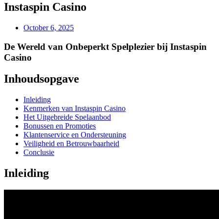
Instaspin Casino
October 6, 2025
De Wereld van Onbeperkt Spelplezier bij Instaspin
Casino
Inhoudsopgave
Inleiding
Kenmerken van Instaspin Casino
Het Uitgebreide Spelaanbod
Bonussen en Promoties
Klantenservice en Ondersteuning
Veiligheid en Betrouwbaarheid
Conclusie
Inleiding