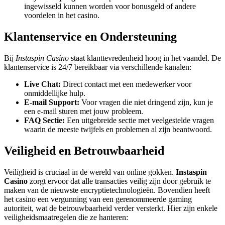
ingewisseld kunnen worden voor bonusgeld of andere
voordelen in het casino.
Klantenservice en Ondersteuning
Bij
Instaspin Casino
staat klanttevredenheid hoog in het vaandel. De
klantenservice is 24/7 bereikbaar via verschillende kanalen:
Live Chat:
Direct contact met een medewerker voor
onmiddellijke hulp.
E-mail Support:
Voor vragen die niet dringend zijn, kun je
een e-mail sturen met jouw probleem.
FAQ Sectie:
Een uitgebreide sectie met veelgestelde vragen
waarin de meeste twijfels en problemen al zijn beantwoord.
Veiligheid en Betrouwbaarheid
Veiligheid is cruciaal in de wereld van online gokken.
Instaspin
Casino
zorgt ervoor dat alle transacties veilig zijn door gebruik te
maken van de nieuwste encryptietechnologieën. Bovendien heeft
het casino een vergunning van een gerenommeerde gaming
autoriteit, wat de betrouwbaarheid verder versterkt. Hier zijn enkele
veiligheidsmaatregelen die ze hanteren: