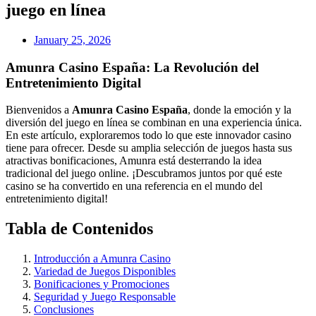
juego en línea
January 25, 2026
Amunra Casino España: La Revolución del
Entretenimiento Digital
Bienvenidos a
Amunra Casino España
, donde la emoción y la
diversión del juego en línea se combinan en una experiencia única.
En este artículo, exploraremos todo lo que este innovador casino
tiene para ofrecer. Desde su amplia selección de juegos hasta sus
atractivas bonificaciones, Amunra está desterrando la idea
tradicional del juego online. ¡Descubramos juntos por qué este
casino se ha convertido en una referencia en el mundo del
entretenimiento digital!
Tabla de Contenidos
Introducción a Amunra Casino
Variedad de Juegos Disponibles
Bonificaciones y Promociones
Seguridad y Juego Responsable
Conclusiones