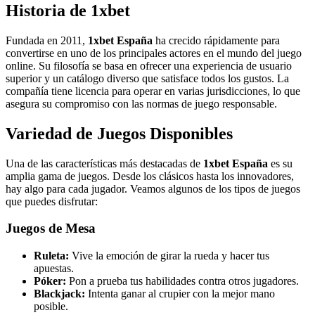
Historia de 1xbet
Fundada en 2011,
1xbet España
ha crecido rápidamente para
convertirse en uno de los principales actores en el mundo del juego
online. Su filosofía se basa en ofrecer una experiencia de usuario
superior y un catálogo diverso que satisface todos los gustos. La
compañía tiene licencia para operar en varias jurisdicciones, lo que
asegura su compromiso con las normas de juego responsable.
Variedad de Juegos Disponibles
Una de las características más destacadas de
1xbet España
es su
amplia gama de juegos. Desde los clásicos hasta los innovadores,
hay algo para cada jugador. Veamos algunos de los tipos de juegos
que puedes disfrutar:
Juegos de Mesa
Ruleta:
Vive la emoción de girar la rueda y hacer tus
apuestas.
Póker:
Pon a prueba tus habilidades contra otros jugadores.
Blackjack:
Intenta ganar al crupier con la mejor mano
posible.