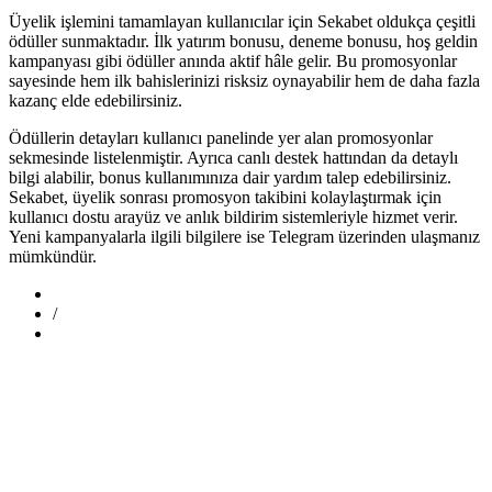
Üyelik işlemini tamamlayan kullanıcılar için Sekabet oldukça çeşitli
ödüller sunmaktadır. İlk yatırım bonusu, deneme bonusu, hoş geldin
kampanyası gibi ödüller anında aktif hâle gelir. Bu promosyonlar
sayesinde hem ilk bahislerinizi risksiz oynayabilir hem de daha fazla
kazanç elde edebilirsiniz.
Ödüllerin detayları kullanıcı panelinde yer alan promosyonlar
sekmesinde listelenmiştir. Ayrıca canlı destek hattından da detaylı
bilgi alabilir, bonus kullanımınıza dair yardım talep edebilirsiniz.
Sekabet, üyelik sonrası promosyon takibini kolaylaştırmak için
kullanıcı dostu arayüz ve anlık bildirim sistemleriyle hizmet verir.
Yeni kampanyalarla ilgili bilgilere ise Telegram üzerinden ulaşmanız
mümkündür.
/