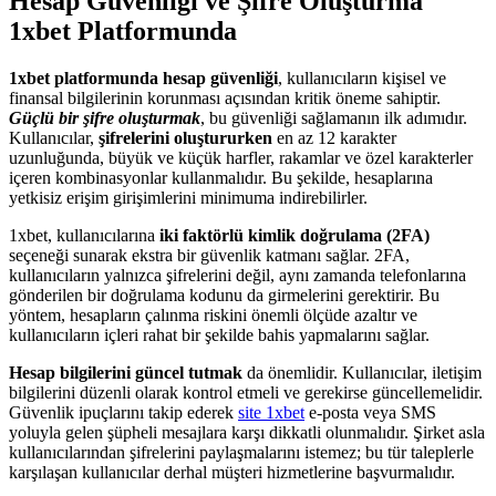
Hesap Güvenliği ve Şifre Oluşturma
1xbet Platformunda
1xbet platformunda hesap güvenliği
, kullanıcıların kişisel ve
finansal bilgilerinin korunması açısından kritik öneme sahiptir.
Güçlü bir şifre oluşturmak
, bu güvenliği sağlamanın ilk adımıdır.
Kullanıcılar,
şifrelerini oluştururken
en az 12 karakter
uzunluğunda, büyük ve küçük harfler, rakamlar ve özel karakterler
içeren kombinasyonlar kullanmalıdır. Bu şekilde, hesaplarına
yetkisiz erişim girişimlerini minimuma indirebilirler.
1xbet, kullanıcılarına
iki faktörlü kimlik doğrulama (2FA)
seçeneği sunarak ekstra bir güvenlik katmanı sağlar. 2FA,
kullanıcıların yalnızca şifrelerini değil, aynı zamanda telefonlarına
gönderilen bir doğrulama kodunu da girmelerini gerektirir. Bu
yöntem, hesapların çalınma riskini önemli ölçüde azaltır ve
kullanıcıların içleri rahat bir şekilde bahis yapmalarını sağlar.
Hesap bilgilerini güncel tutmak
da önemlidir. Kullanıcılar, iletişim
bilgilerini düzenli olarak kontrol etmeli ve gerekirse güncellemelidir.
Güvenlik ipuçlarını takip ederek
site 1xbet
e-posta veya SMS
yoluyla gelen şüpheli mesajlara karşı dikkatli olunmalıdır. Şirket asla
kullanıcılarından şifrelerini paylaşmalarını istemez; bu tür taleplerle
karşılaşan kullanıcılar derhal müşteri hizmetlerine başvurmalıdır.