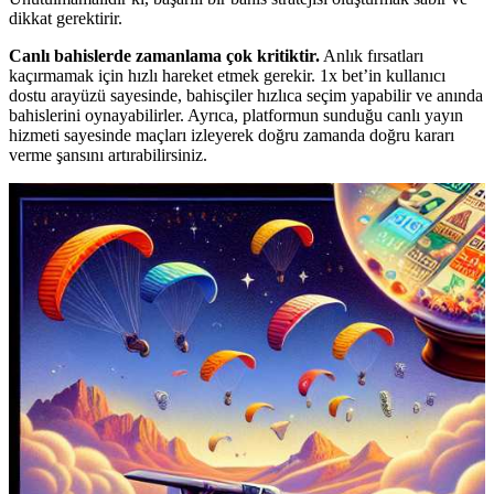
dikkat gerektirir.
Canlı bahislerde zamanlama çok kritiktir.
Anlık fırsatları
kaçırmamak için hızlı hareket etmek gerekir. 1x bet’in kullanıcı
dostu arayüzü sayesinde, bahisçiler hızlıca seçim yapabilir ve anında
bahislerini oynayabilirler. Ayrıca, platformun sunduğu canlı yayın
hizmeti sayesinde maçları izleyerek doğru zamanda doğru kararı
verme şansını artırabilirsiniz.