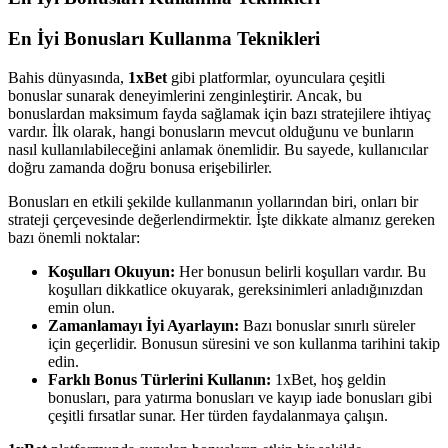
En İyi Bonusları Kullanma Teknikleri
Bahis dünyasında,
1xBet
gibi platformlar, oyunculara çeşitli
bonuslar sunarak deneyimlerini zenginleştirir. Ancak, bu
bonuslardan maksimum fayda sağlamak için bazı stratejilere ihtiyaç
vardır. İlk olarak, hangi bonusların mevcut olduğunu ve bunların
nasıl kullanılabileceğini anlamak önemlidir. Bu sayede, kullanıcılar
doğru zamanda doğru bonusa erişebilirler.
Bonusları en etkili şekilde kullanmanın yollarından biri, onları bir
strateji çerçevesinde değerlendirmektir. İşte dikkate almanız gereken
bazı önemli noktalar:
Koşulları Okuyun:
Her bonusun belirli koşulları vardır. Bu
koşulları dikkatlice okuyarak, gereksinimleri anladığınızdan
emin olun.
Zamanlamayı İyi Ayarlayın:
Bazı bonuslar sınırlı süreler
için geçerlidir. Bonusun süresini ve son kullanma tarihini takip
edin.
Farklı Bonus Türlerini Kullanın:
1xBet, hoş geldin
bonusları, para yatırma bonusları ve kayıp iade bonusları gibi
çeşitli fırsatlar sunar. Her türden faydalanmaya çalışın.