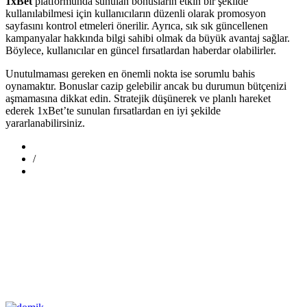
1xBet
platformunda sunulan bonusların etkin bir şekilde
kullanılabilmesi için kullanıcıların düzenli olarak promosyon
sayfasını kontrol etmeleri önerilir. Ayrıca, sık sık güncellenen
kampanyalar hakkında bilgi sahibi olmak da büyük avantaj sağlar.
Böylece, kullanıcılar en güncel fırsatlardan haberdar olabilirler.
Unutulmaması gereken en önemli nokta ise sorumlu bahis
oynamaktır. Bonuslar cazip gelebilir ancak bu durumun bütçenizi
aşmamasına dikkat edin. Stratejik düşünerek ve planlı hareket
ederek 1xBet’te sunulan fırsatlardan en iyi şekilde
yararlanabilirsiniz.
/