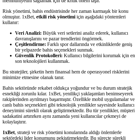
memnuniyetini sağlamak için de kritik önem taşır.
Risk yönetimi, bahis endüstrisinde her zaman karmaşık bir konu
olmuştur. 1xBet,
etkili risk yönetimi
için aşağıdaki yöntemleri
kullanır:
Veri Analizi:
Büyük veri setlerini analiz ederek, kullanıcı
davranışlarını ve pazar trendlerini öngörmek.
Çeşitlendirme:
Farklı spor dallarında ve etkinliklerde geniş
bir yelpazede bahis seçenekleri sunmak.
Güvenlik Protokolleri:
Kullanıcı bilgilerini korumak için en
son teknolojileri kullanmak.
Bu stratejiler, şirketin hem finansal hem de operasyonel risklerini
minimize etmesine olanak tanır.
Bahis sektöründe rekabet oldukça yoğundur ve bu durum stratejik
esnekliği zorunlu kılar. 1xBet, yenilikçi yaklaşımları benimseyerek
rakiplerinden ayrılmayı başarmıştır. Özellikle mobil uygulamalar ve
canlı bahis seçenekleri gibi teknolojik yenilikler sayesinde kullanıcı
deneyimini sürekli olarak geliştirmektedir. Bu tür yenilikler, müşteri
sadakatini artırırken aynı zamanda yeni kullanıcılar çekmeyi de
kolaylaştırır.
1xBet
, strateji ve risk yönetimi konularında aldığı önlemlerle
sektördeki lider konumunu pekiştirmektedir. Bu süreçte sürekli