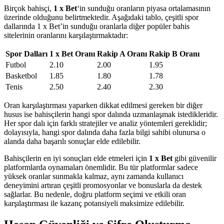
Birçok bahisçi,
1 x Bet
‘in sunduğu oranların piyasa ortalamasının
üzerinde olduğunu belirtmektedir. Aşağıdaki tablo, çeşitli spor
dallarında 1 x Bet’in sunduğu oranlarla diğer popüler bahis
sitelerinin oranlarını karşılaştırmaktadır:
Spor Dalları
1 x Bet Oranı
Rakip A Oranı
Rakip B Oranı
Futbol
2.10
2.00
1.95
Basketbol
1.85
1.80
1.78
Tenis
2.50
2.40
2.30
Oran karşılaştırması yaparken dikkat edilmesi gereken bir diğer
husus ise bahisçilerin hangi spor dalında uzmanlaşmak istedikleridir.
Her spor dalı için farklı stratejiler ve analiz yöntemleri gereklidir;
dolayısıyla, hangi spor dalında daha fazla bilgi sahibi olunursa o
alanda daha başarılı sonuçlar elde edilebilir.
Bahisçilerin en iyi sonuçları elde etmeleri için
1 x Bet
gibi güvenilir
platformlarda oynamaları önemlidir. Bu tür platformlar sadece
yüksek oranlar sunmakla kalmaz, aynı zamanda kullanıcı
deneyimini artıran çeşitli promosyonlar ve bonuslarla da destek
sağlarlar. Bu nedenle, doğru platform seçimi ve etkili oran
karşılaştırması ile kazanç potansiyeli maksimize edilebilir.