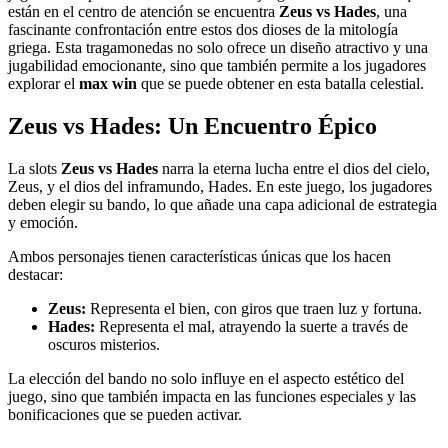
están en el centro de atención se encuentra
Zeus vs Hades
, una
fascinante confrontación entre estos dos dioses de la mitología
griega. Esta tragamonedas no solo ofrece un diseño atractivo y una
jugabilidad emocionante, sino que también permite a los jugadores
explorar el
max win
que se puede obtener en esta batalla celestial.
Zeus vs Hades: Un Encuentro Épico
La slots
Zeus vs Hades
narra la eterna lucha entre el dios del cielo,
Zeus, y el dios del inframundo, Hades. En este juego, los jugadores
deben elegir su bando, lo que añade una capa adicional de estrategia
y emoción.
Ambos personajes tienen características únicas que los hacen
destacar:
Zeus:
Representa el bien, con giros que traen luz y fortuna.
Hades:
Representa el mal, atrayendo la suerte a través de
oscuros misterios.
La elección del bando no solo influye en el aspecto estético del
juego, sino que también impacta en las funciones especiales y las
bonificaciones que se pueden activar.