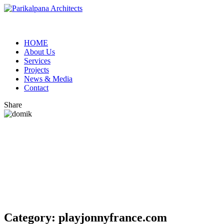
HOME
About Us
Services
Projects
News & Media
Contact
Share
Category:
playjonnyfrance.com