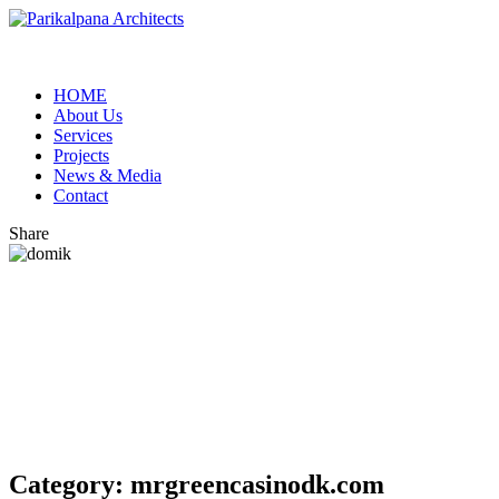
HOME
About Us
Services
Projects
News & Media
Contact
Share
Category:
mrgreencasinodk.com