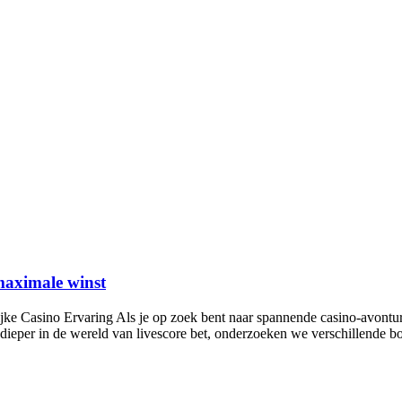
aximale winst
 Casino Ervaring Als je op zoek bent naar spannende casino-avontur
 we dieper in de wereld van livescore bet, onderzoeken we verschillend