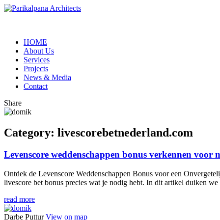
HOME
About Us
Services
Projects
News & Media
Contact
Share
Category:
livescorebetnederland.com
Levenscore weddenschappen bonus verkennen voor m
Ontdek de Levenscore Weddenschappen Bonus voor een Onvergetelijke
livescore bet bonus precies wat je nodig hebt. In dit artikel duiken
read more
Darbe Puttur
View on map