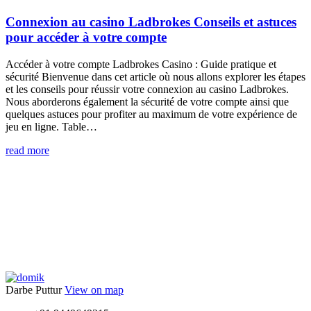
Connexion au casino Ladbrokes Conseils et astuces
pour accéder à votre compte
Accéder à votre compte Ladbrokes Casino : Guide pratique et
sécurité Bienvenue dans cet article où nous allons explorer les étapes
et les conseils pour réussir votre connexion au casino Ladbrokes.
Nous aborderons également la sécurité de votre compte ainsi que
quelques astuces pour profiter au maximum de votre expérience de
jeu en ligne. Table…
read more
Darbe Puttur
View on map