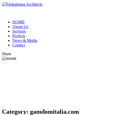
HOME
About Us
Services
Projects
News & Media
Contact
Share
Category:
gamdomitalia.com