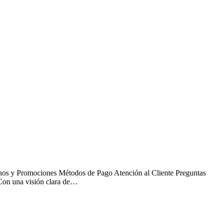
onos y Promociones Métodos de Pago Atención al Cliente Preguntas
 Con una visión clara de…