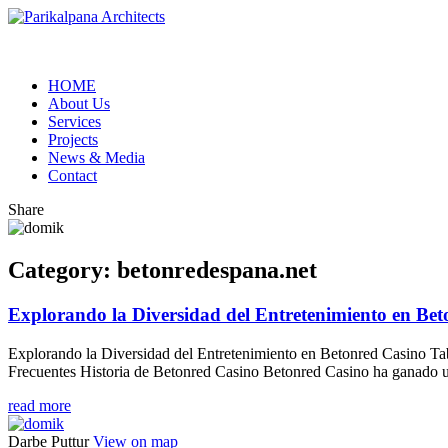
HOME
About Us
Services
Projects
News & Media
Contact
Share
Category:
betonredespana.net
Explorando la Diversidad del Entretenimiento en Be
Explorando la Diversidad del Entretenimiento en Betonred Casino T
Frecuentes Historia de Betonred Casino Betonred Casino ha ganado u
read more
Darbe Puttur
View on map