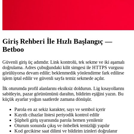
Giriş Rehberi İle Hızlı Başlangıç —
Betboo
Güvenli giriş üç adımdır. Link kontrolü, tek sekme ve iki aşamalı
doğrulama. Adres çubuğundaki kilit simgesi ile HTTPS vurgusu
görülüyorsa devam edilir; beklenmedik yönlendirme fark edilirse
işlem iptal edilir ve güvenli sayfa temiz sekmede açılır.
İlk oturumda profil alanlarını eksiksiz doldurun. Lig kısayollarını
sabitleyin, pazar görünümünü daraltın, bildirim eşiğini yazın. Bu
küçük ayarlar yoğun saatlerde zamana dönüşür.
Parola en az sekiz karakter, sayı ve sembol içerir
Kayıtlı cihazlar listesi periyodik kontrol edilir
Şüpheli giriş uyarısında parola hemen yenilenir
Oturum sonunda çıkış ve önbellek temizliği yapılır
Kod gecikirse saat dilimi ve bildirim izinleri doğrulanır