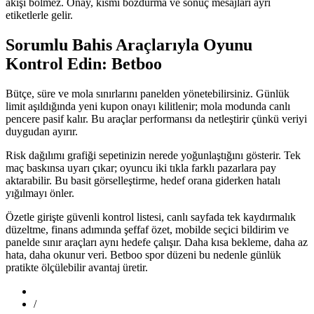
akışı bölmez. Onay, kısmi bozdurma ve sonuç mesajları ayrı
etiketlerle gelir.
Sorumlu Bahis Araçlarıyla Oyunu
Kontrol Edin: Betboo
Bütçe, süre ve mola sınırlarını panelden yönetebilirsiniz. Günlük
limit aşıldığında yeni kupon onayı kilitlenir; mola modunda canlı
pencere pasif kalır. Bu araçlar performansı da netleştirir çünkü veriyi
duygudan ayırır.
Risk dağılımı grafiği sepetinizin nerede yoğunlaştığını gösterir. Tek
maç baskınsa uyarı çıkar; oyuncu iki tıkla farklı pazarlara pay
aktarabilir. Bu basit görselleştirme, hedef orana giderken hatalı
yığılmayı önler.
Özetle girişte güvenli kontrol listesi, canlı sayfada tek kaydırmalık
düzeltme, finans adımında şeffaf özet, mobilde seçici bildirim ve
panelde sınır araçları aynı hedefe çalışır. Daha kısa bekleme, daha az
hata, daha okunur veri. Betboo spor düzeni bu nedenle günlük
pratikte ölçülebilir avantaj üretir.
/