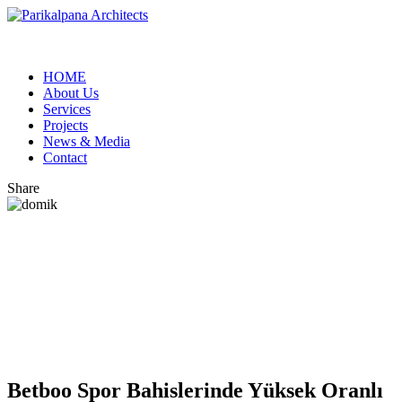
HOME
About Us
Services
Projects
News & Media
Contact
Share
Betboo Spor Bahislerinde Yüksek Oranlı