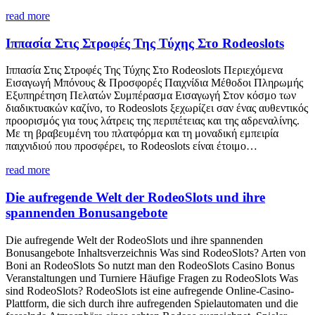
read more
Ιππασία Στις Στροφές Της Τύχης Στο Rodeoslots
Ιππασία Στις Στροφές Της Τύχης Στο Rodeoslots Περιεχόμενα
Εισαγωγή Μπόνους & Προσφορές Παιχνίδια Μέθοδοι Πληρωμής
Εξυπηρέτηση Πελατών Συμπέρασμα Εισαγωγή Στον κόσμο των
διαδικτυακών καζίνο, το Rodeoslots ξεχωρίζει σαν ένας αυθεντικός
προορισμός για τους λάτρεις της περιπέτειας και της αδρεναλίνης.
Με τη βραβευμένη του πλατφόρμα και τη μοναδική εμπειρία
παιχνιδιού που προσφέρει, το Rodeoslots είναι έτοιμο…
read more
Die aufregende Welt der RodeoSlots und ihre
spannenden Bonusangebote
Die aufregende Welt der RodeoSlots und ihre spannenden
Bonusangebote Inhaltsverzeichnis Was sind RodeoSlots? Arten von
Boni an RodeoSlots So nutzt man den RodeoSlots Casino Bonus
Veranstaltungen und Turniere Häufige Fragen zu RodeoSlots Was
sind RodeoSlots? RodeoSlots ist eine aufregende Online-Casino-
Plattform, die sich durch ihre aufregenden Spielautomaten und die