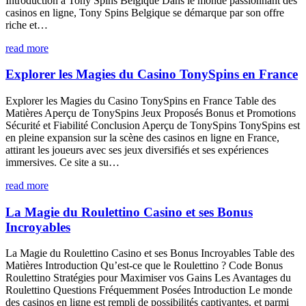
Introduction à Tony Spins Belgique Dans le monde passionnant des
casinos en ligne, Tony Spins Belgique se démarque par son offre
riche et…
read more
Explorer les Magies du Casino TonySpins en France
Explorer les Magies du Casino TonySpins en France Table des
Matières Aperçu de TonySpins Jeux Proposés Bonus et Promotions
Sécurité et Fiabilité Conclusion Aperçu de TonySpins TonySpins est
en pleine expansion sur la scène des casinos en ligne en France,
attirant les joueurs avec ses jeux diversifiés et ses expériences
immersives. Ce site a su…
read more
La Magie du Roulettino Casino et ses Bonus
Incroyables
La Magie du Roulettino Casino et ses Bonus Incroyables Table des
Matières Introduction Qu’est-ce que le Roulettino ? Code Bonus
Roulettino Stratégies pour Maximiser vos Gains Les Avantages du
Roulettino Questions Fréquemment Posées Introduction Le monde
des casinos en ligne est rempli de possibilités captivantes, et parmi